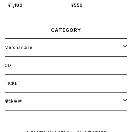
¥1,100
¥550
CATEGORY
Merchandise
T-shirts
CD
Long Sleeve
TICKET
Others
受注生産
2024 Winter