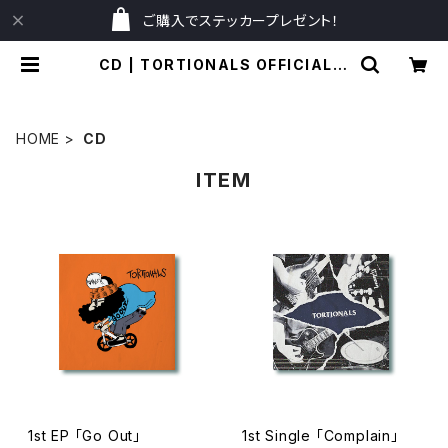
ご購入でステッカープレゼント！
CD | TORTIONALS OFFICIAL O
NLINE STORE
HOME
CD
ITEM
1st EP 「Go Out」
1st Single 「Complain」