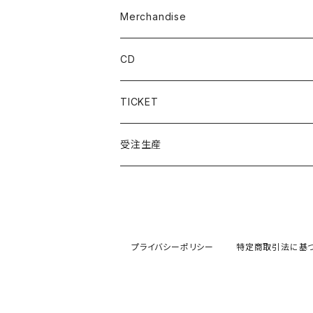
Merchandise
T-shirts
CD
Long Sleeve
TICKET
Others
受注生産
2024 Winter
Hoodie
プライバシーポリシー
特定商取引法に基