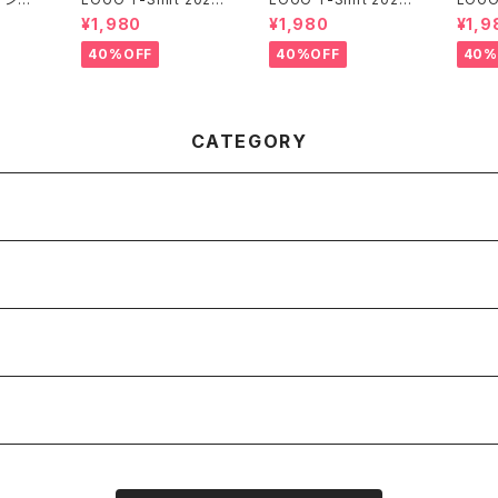
Summer （Acid Blu
Summer （White）
Summ
¥1,980
¥1,980
¥1,9
e）
40%OFF
40%OFF
40%
CATEGORY