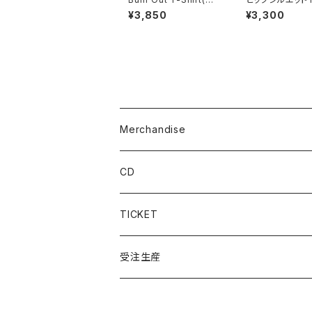
ite)
ツ(Navy)
¥3,850
¥3,300
Merchandise
T-shirts
CD
Long Sleeve
TICKET
Others
受注生産
2024 Winter